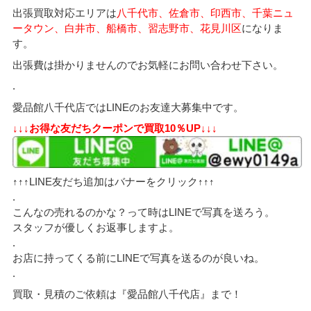
出張買取対応エリアは
八千代市、佐倉市、印西市、千葉ニュ
ータウン、白井市、船橋市、習志野市、花見川区
になりま
す。
出張費は掛かりませんのでお気軽にお問い合わせ下さい。
.
愛品館八千代店ではLINEのお友達大募集中です。
↓↓↓お得な友だちクーポンで買取10％UP↓↓↓
↑↑↑LINE友だち追加はバナーをクリック↑↑↑
.
こんなの売れるのかな？って時はLINEで写真を送ろう。
スタッフが優しくお返事しますよ。
.
お店に持ってくる前にLINEで写真を送るのが良いね。
.
買取・見積のご依頼は『愛品館八千代店』まで！