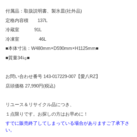
付属品：取扱説明書、製氷皿(社外品)
定格内容積 137L
冷蔵室 91L
冷凍室 46L
■本体寸法：W480mm×D590mm×H1125mm■
■質量34㎏■
お問い合わせ番号 143-017229-007【愛八RZ】
店頭価格 27,990円(税込)
リユース＆リサイクル品につき、
１点限りです。お探しの方はお早めに！
すでに販売終了してし
まっている場合がありますご了承下さ
い。