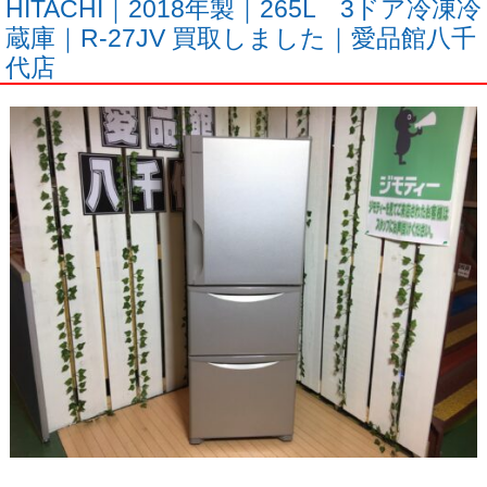
HITACHI｜2018年製｜265L 3ドア冷凍冷
蔵庫｜R-27JV 買取しました｜愛品館八千
代店