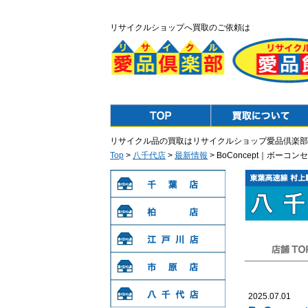
リサイクルショップへ買取のご依頼は
Top
Purchase
リサイクル品の買取はリサイクルショップ愛品倶楽部
Top
>
八千代店
>
最新情報
> BoConcept｜ボー
千葉店
柏店
江戸川店
店舗TOP
市原店
2025.07.01