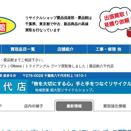
リサイクルショップ愛品倶楽部・愛品館は
千葉県、東京都で中古、新品商品の高値
買取を行なっています
PurchaseList
Shop
ConstructionRepair
・愛品館までご相談下さい。
コンセプト｜Ottawa｜トライアングル プーフ買取致しました｜愛品館八千代店
店内の様子
最新情報
買取強化情報