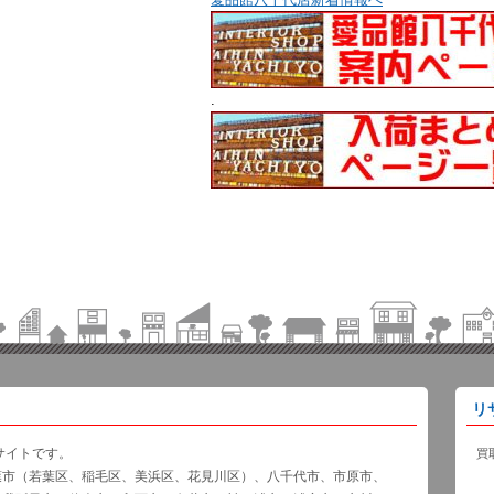
.
リ
サイトです。
買
葉市（若葉区、稲毛区、美浜区、花見川区）、八千代市、市原市、