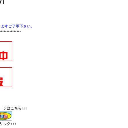
SF】
りますご了承下さい。
***************
ージはこちら↓↓↓
ック↑↑↑