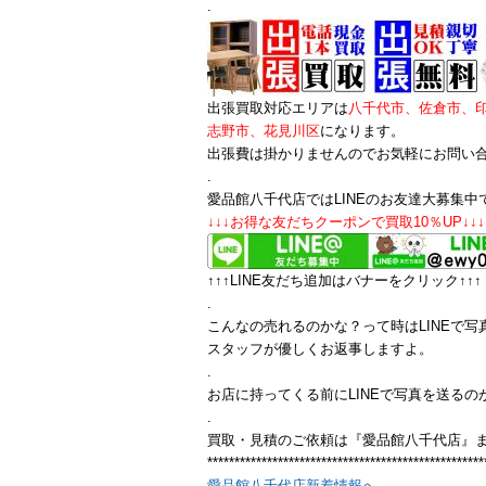
.
出張買取対応エリアは
八千代市、佐倉市、
志野市、花見川区
になります。
出張費は掛かりませんのでお気軽にお問い
.
愛品館八千代店ではLINEのお友達大募集中
↓↓↓お得な友だちクーポンで買取10％UP↓↓↓
↑↑↑LINE友だち追加はバナーをクリック↑↑↑
.
こんなの売れるのかな？って時はLINEで写
スタッフが優しくお返事しますよ。
.
お店に持ってくる前にLINEで写真を送るの
.
買取・見積のご依頼は『愛品館八千代店』
***************************************************
愛品館八千代店新着情報へ