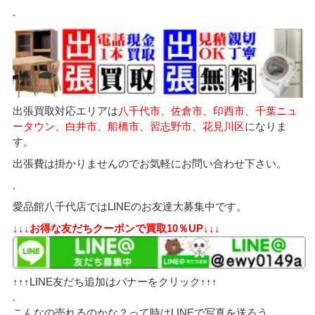
.
出張買取対応エリアは
八千代市、佐倉市、印西市、千葉ニュ
ータウン、白井市、船橋市、習志野市、花見川区
になりま
す。
出張費は掛かりませんのでお気軽にお問い合わせ下さい。
.
愛品館八千代店ではLINEのお友達大募集中です。
↓↓↓お得な友だちクーポンで買取10％UP↓↓↓
↑↑↑LINE友だち追加はバナーをクリック↑↑↑
.
こんなの売れるのかな？って時はLINEで写真を送ろう。