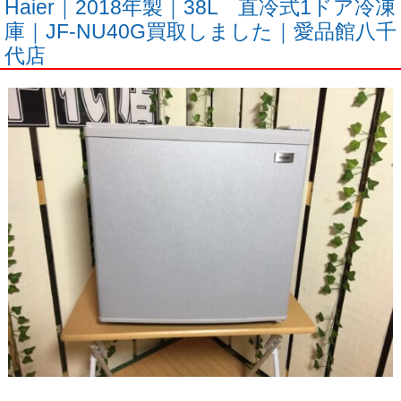
Haier｜2018年製｜38L 直冷式1ドア冷凍
庫｜JF-NU40G買取しました｜愛品館八千
代店