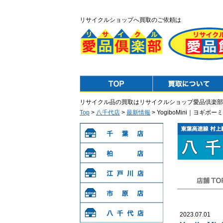
リサイクルショップへ買取のご依頼は
Top
Purchase
リサイクル品の買取はリサイクルショップ愛品倶楽部
Top
>
八千代店
>
最新情報
> YogiboMini｜ヨ
千葉店
柏店
江戸川店
店舗TOP
市原店
2023.07.01