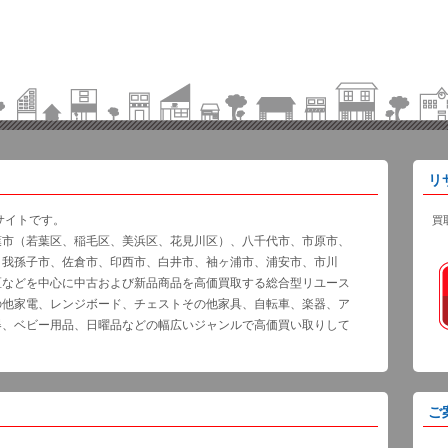
リ
サイトです。
買
葉市（若葉区、稲毛区、美浜区、花見川区）、八千代市、市原市、
、我孫子市、佐倉市、印西市、白井市、袖ヶ浦市、浦安市、市川
区などを中心に中古および新品商品を高価買取する総合型リユース
の他家電、レンジボード、チェストその他家具、自転車、楽器、ア
器、ベビー用品、日曜品などの幅広いジャンルで高価買い取りして
ご