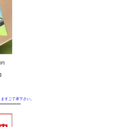
0円
F】
りますご了承下さい。
***************