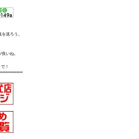
真を送ろう。
が良いね。
まで！
***************