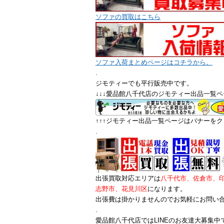
ソファの買取はこちら
ソファ入荷まとめページはコチラから。
.
ジモティーでも平行販売中です。
↓↓↓愛品館八千代店のジモティー出品一覧ペ
↑↑↑ジモティー出品一覧ページはバナーをクリ
.
出張買取対応エリアは
八千代市、佐倉市、
志野市、花見川区
になります。
出張費は掛かりませんのでお気軽にお問い
.
愛品館八千代店ではLINEのお友達大募集中