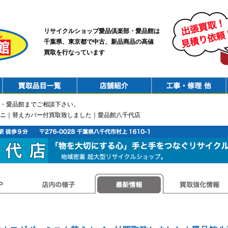
リサイクルショップ愛品倶楽部・愛品館は
千葉県、東京都で中古、新品商品の高値
買取を行なっています
PurchaseList
Shop
ConstructionRepair
・愛品館までご相談下さい。
ギボーミニ｜替えカバー付買取致しました｜愛品館八千代店
店内の様子
最新情報
買取強化情報