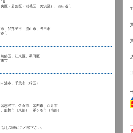
18
中央区・若葉区・稲毛区・美浜区）、四街道市
T
戸市、我孫子市、流山市、野田市
谷市
、葛飾区、江東区、墨田区
川市
袖ヶ浦市、千葉市（緑区）
、習志野市、佐倉市、印西市、白井市
市（東部）、鎌ヶ谷市（南部）
ずはお気軽にご相談下さい。