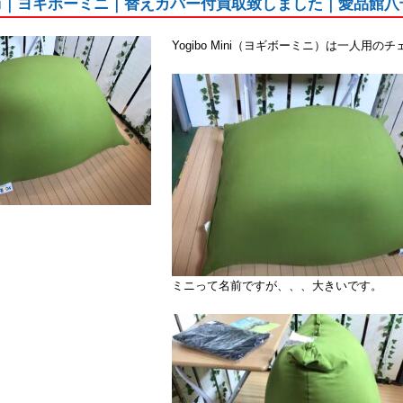
oMini｜ヨギボーミニ｜替えカバー付買取致しました｜愛品館
Yogibo Mini（ヨギボーミニ）は一人用
ミニって名前ですが、、、大きいです。