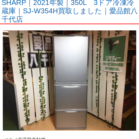
SHARP｜2021年製｜350L 3ドア冷凍冷
蔵庫｜SJ-W354H買取しました｜愛品館八
千代店