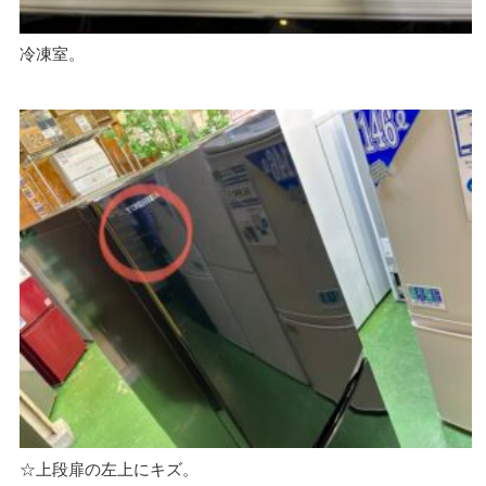
冷凍室。
☆上段扉の左上にキズ。