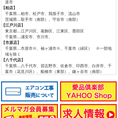
道市
【柏店】
千葉県…柏市、松戸市、我孫子市、流山市
茨城県…取手市（南部）、守谷市（南部）
【江戸川店】
東京都…江戸川区、葛飾区、江東区、墨田区
千葉県…浦安市、市川市、
【市原店】
千葉県…市原市※、袖ヶ浦市※、千葉市（緑区） ※一部地
域を除く
【八千代店】
千葉県…八千代市、習志野市、佐倉市、印西市、白井市、千
葉市（花見川区）、船橋市（東部）、鎌ヶ谷市（南部）