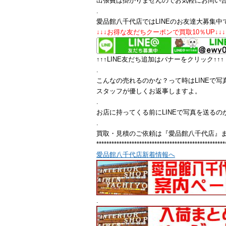
出張費は掛かりませんのでお気軽にお問い
.
愛品館八千代店ではLINEのお友達大募集中
↓↓↓お得な友だちクーポンで買取10％UP↓↓↓
↑↑↑LINE友だち追加はバナーをクリック↑↑↑
.
こんなの売れるのかな？って時はLINEで写
スタッフが優しくお返事しますよ。
.
お店に持ってくる前にLINEで写真を送るの
.
買取・見積のご依頼は『愛品館八千代店』
***************************************************
愛品館八千代店新着情報へ
.