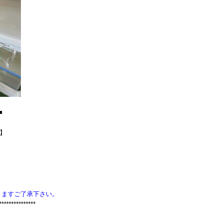
■
Z】
りますご了承下さい。
***************