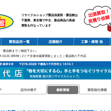
リサイクルショップ愛品倶楽部・愛品館は
千葉県、東京都で中古、新品商品の高値
買取を行なっています
PurchaseList
Shop
ConstructionRepair
・愛品館までご相談下さい。
製｜HR-G13C-BR/W｜2ドア冷凍冷蔵庫買取しました｜愛品館八千代店
店内の様子
最新情報
買取強化情報