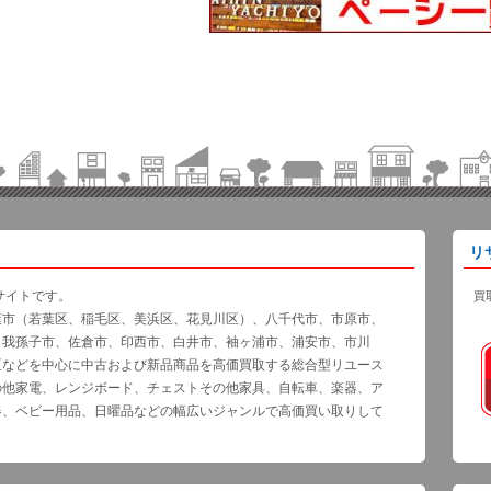
リ
サイトです。
買
葉市（若葉区、稲毛区、美浜区、花見川区）、八千代市、市原市、
、我孫子市、佐倉市、印西市、白井市、袖ヶ浦市、浦安市、市川
区などを中心に中古および新品商品を高価買取する総合型リユース
の他家電、レンジボード、チェストその他家具、自転車、楽器、ア
器、ベビー用品、日曜品などの幅広いジャンルで高価買い取りして