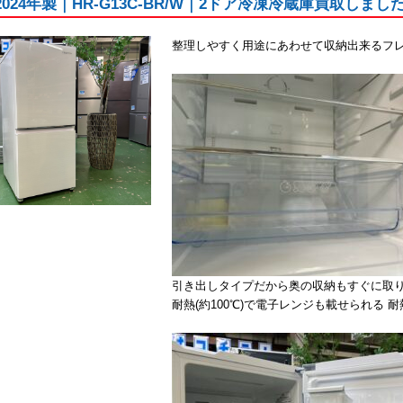
e｜2024年製｜HR-G13C-BR/W｜2ドア冷凍冷蔵庫買取
整理しやすく用途にあわせて収納出来るフ
引き出しタイプだから奥の収納もすぐに取
耐熱(約100℃)で電子レンジも載せられる 