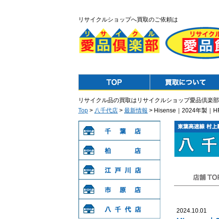
リサイクルショップへ買取のご依頼は
Top
Purchase
リサイクル品の買取はリサイクルショップ愛品倶楽部
Top
>
八千代店
>
最新情報
> Hisense｜2024年
千葉店
柏店
江戸川店
店舗TOP
市原店
2024.10.01