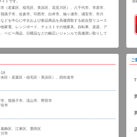
サイトです。
買
葉市（若葉区、稲毛区、美浜区、花見川区）、八千代市、市原市、
、我孫子市、佐倉市、印西市、白井市、袖ヶ浦市、浦安市、市川
区などを中心に中古および新品商品を高価買取する総合型リユース
の他家電、レンジボード、チェストその他家具、自転車、楽器、ア
器、ベビー用品、日曜品などの幅広いジャンルで高価買い取りして
ご
18
中央区・若葉区・稲毛区・美浜区）、四街道市
T
戸市、我孫子市、流山市、野田市
谷市
、葛飾区、江東区、墨田区
川市