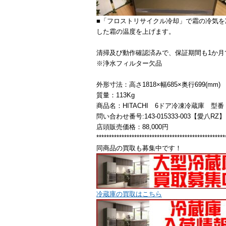
■「フロストリサイクル冷却」で霜の冷気
した霜の温度を上げます。
清掃及び動作確認済みで、保証期間も1か月
※浄水フィルター欠品
外形寸法：高さ1818×幅685×奥行699(mm)
質量：113Kg
商品名：HITACHI 6ドア冷凍冷蔵庫 型番：R-
問い合わせ番号:143-015333‐003【愛八RZ】
店頭販売価格：88,000円
***************************************************
同商品の買取も募集中です！
冷蔵庫の買取はこちら