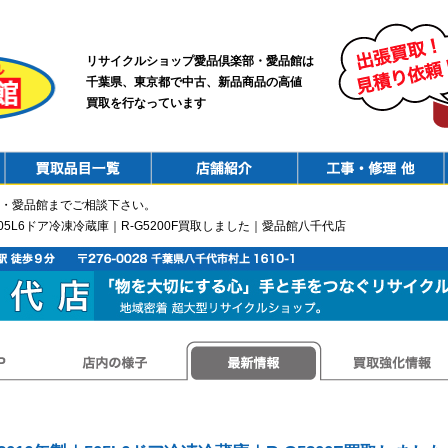
リサイクルショップ愛品倶楽部・愛品館は
千葉県、東京都で中古、新品商品の高値
買取を行なっています
PurchaseList
Shop
ConstructionRepair
・愛品館までご相談下さい。
製｜505L6ドア冷凍冷蔵庫｜R-G5200F買取しました｜愛品館八千代店
店内の様子
最新情報
買取強化情報