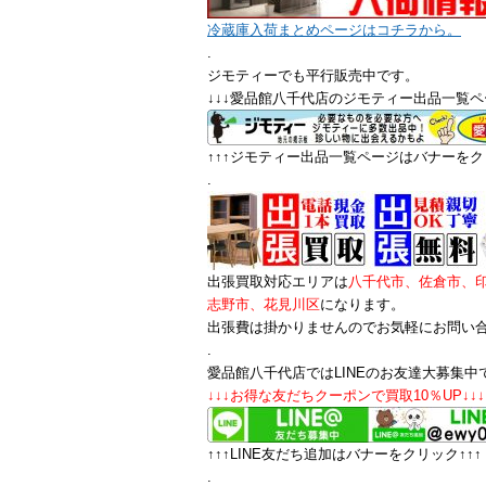
冷蔵庫入荷まとめページはコチラから。
.
ジモティーでも平行販売中です。
↓↓↓愛品館八千代店のジモティー出品一覧ペ
↑↑↑ジモティー出品一覧ページはバナーをクリ
.
出張買取対応エリアは
八千代市、佐倉市、
志野市、花見川区
になります。
出張費は掛かりませんのでお気軽にお問い
.
愛品館八千代店ではLINEのお友達大募集中
↓↓↓お得な友だちクーポンで買取10％UP↓↓↓
↑↑↑LINE友だち追加はバナーをクリック↑↑↑
.