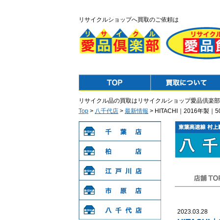
リサイクルショップへ買取のご依頼は
Top
Purchase
リサイクル品の買取はリサイクルショップ愛品倶楽部
Top
>
八千代店
>
最新情報
> HITACHI｜2016年
千葉店
柏店
江戸川店
店舗TOP
市原店
2023.03.28