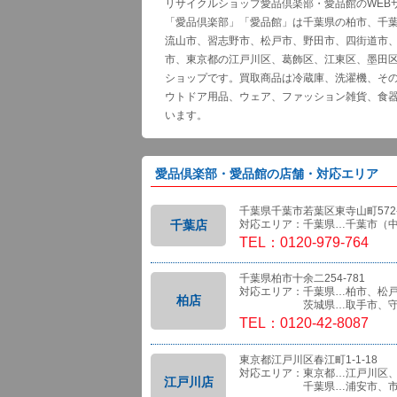
リサイクルショップ愛品倶楽部・愛品館のWEB
「愛品倶楽部」「愛品館」は千葉県の柏市、千
流山市、習志野市、松戸市、野田市、四街道市
市、東京都の江戸川区、葛飾区、江東区、墨田
ショップです。買取商品は冷蔵庫、洗濯機、そ
ウトドア用品、ウェア、ファッション雑貨、食
います。
愛品倶楽部・愛品館の店舗・対応エリア
千葉県千葉市若葉区東寺山町572-
千葉店
対応エリア：千葉県…千葉市（
TEL：0120-979-764
千葉県柏市十余二254-781
対応エリア：千葉県…柏市、松
柏店
茨城県…取手市、守
TEL：0120-42-8087
東京都江戸川区春江町1-1-18
対応エリア：東京都…江戸川区
江戸川店
千葉県…浦安市、市