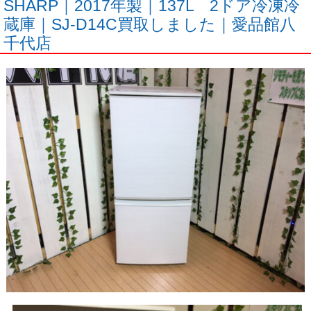
SHARP｜2017年製｜137L 2ドア冷凍冷
蔵庫｜SJ-D14C買取しました｜愛品館八
千代店