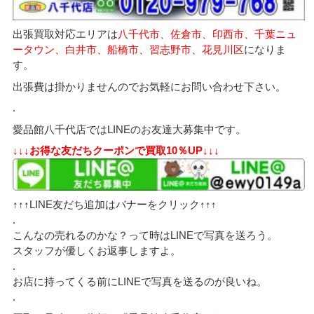
出張買取対応エリアは
八千代市、佐倉市、印西市、千葉ニュ
ータウン、白井市、船橋市、習志野市、花見川区
になりま
す。
出張費は掛かりませんのでお気軽にお問い合わせ下さい。
.
愛品館八千代店ではLINEのお友達大募集中です。
↓↓↓お得な友だちクーポンで買取10％UP↓↓↓
↑↑↑LINE友だち追加はバナーをクリック↑↑↑
.
こんなの売れるのかな？って時はLINEで写真を送ろう。
スタッフが優しくお返事しますよ。
.
お店に持ってくる前にLINEで写真を送るのが良いね。
.