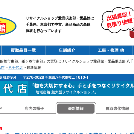
リサイクルショップ愛品倶楽部・愛品館は
千葉県、東京都で中古、新品商品の高値
買取を行なっています
PurchaseList
Shop
ConstructionRepair
船橋市東部、鎌ヶ谷市南部」の買取はリサイクルショップ愛品館・愛品倶楽部 八千
品館
>
八千代店
> 最新情報
店内の様子
最新情報
買取強化情報