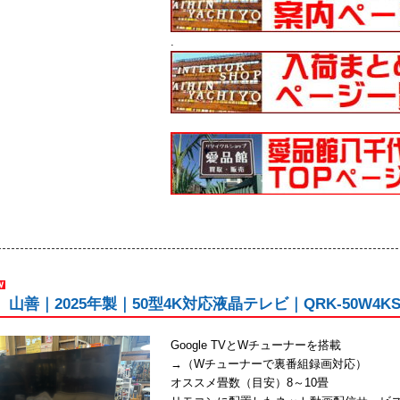
.
N 山善｜2025年製｜50型4K対応液晶テレビ｜QRK-50W
Google TVとWチューナーを搭載
→（Wチューナーで裏番組録画対応）
オススメ畳数（目安）8～10畳