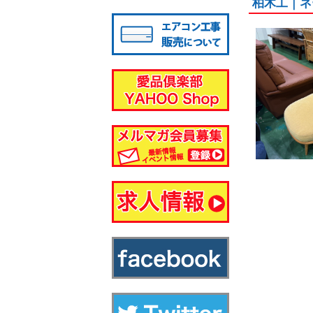
柏木工｜ネー
八千代店