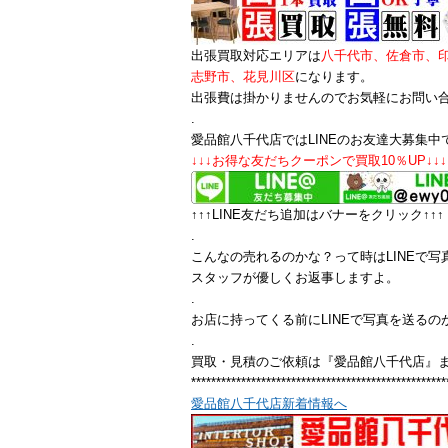
出張買取対応エリアは
八千代市、佐倉市、
志野市、花見川区
になります。
出張費は掛かりませんのでお気軽にお問い
.
愛品館八千代店ではLINEのお友達大募集中
↓↓↓お得な友だちクーポンで買取10％UP↓↓↓
↑↑↑LINE友だち追加はバナーをクリック↑↑↑
.
こんなの売れるのかな？って時はLINEで写
スタッフが優しくお返事しますよ。
.
お店に持ってくる前にLINEで写真を送るの
.
買取・見積のご依頼は『愛品館八千代店』
***************************************************
愛品館八千代店新着情報へ