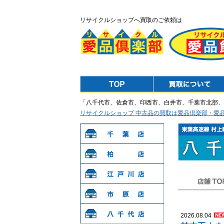
リサイクルショップへ買取のご依頼は
Top
Purchase
「八千代市、佐倉市、印西市、白井市、千葉市北部、
リサイクルショップ 中古品の買取は愛品倶楽部・愛
千葉店
柏店
江戸川店
店舗TOP
市原店
2026.08.04