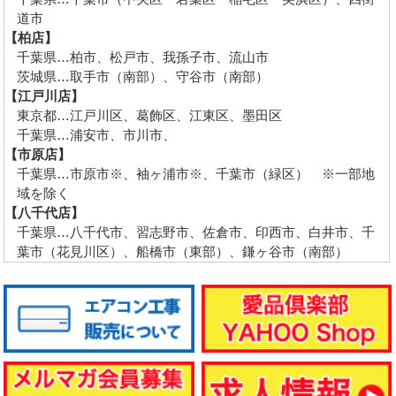
道市
【柏店】
千葉県…柏市、松戸市、我孫子市、流山市
茨城県…取手市（南部）、守谷市（南部）
【江戸川店】
東京都…江戸川区、葛飾区、江東区、墨田区
千葉県…浦安市、市川市、
【市原店】
千葉県…市原市※、袖ヶ浦市※、千葉市（緑区） ※一部地
域を除く
【八千代店】
千葉県…八千代市、習志野市、佐倉市、印西市、白井市、千
葉市（花見川区）、船橋市（東部）、鎌ヶ谷市（南部）