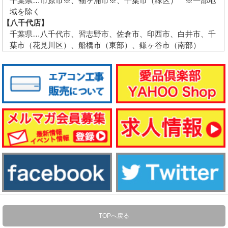
千葉県…市原市※、袖ヶ浦市※、千葉市（緑区） ※一部地
域を除く
【八千代店】
千葉県…八千代市、習志野市、佐倉市、印西市、白井市、千
葉市（花見川区）、船橋市（東部）、鎌ヶ谷市（南部）
TOPへ戻る