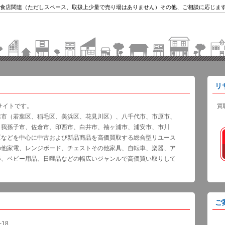
食店関連（ただしスペース、取扱上少量で売り場はありません）その他、ご相談に応じま
リ
サイトです。
買
葉市（若葉区、稲毛区、美浜区、花見川区）、八千代市、市原市、
、我孫子市、佐倉市、印西市、白井市、袖ヶ浦市、浦安市、市川
区などを中心に中古および新品商品を高価買取する総合型リユース
の他家電、レンジボード、チェストその他家具、自転車、楽器、ア
器、ベビー用品、日曜品などの幅広いジャンルで高価買い取りして
ご
18