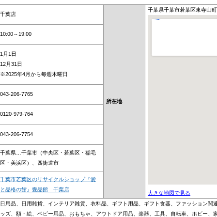
千葉県千葉市若葉区東寺山町57
千葉店
10:00～19:00
1月1日
12月31日
※2025年4月から毎週木曜日
043-206-7765
所在地
0120-979-764
043-206-7754
千葉県…千葉市（中央区・若葉区・稲毛
区・美浜区）、四街道市
千葉市若葉区のリサイクルショップ『愛
と品格の館』愛品館 千葉店
大きな地図で見る
日用品、日用雑貨、インテリア雑貨、衣料品、ギフト用品、ギフト食器、ファッション関
ッズ、額・絵、ベビー用品、おもちゃ、アウトドア用品、楽器、工具、自転車、ホビー、家