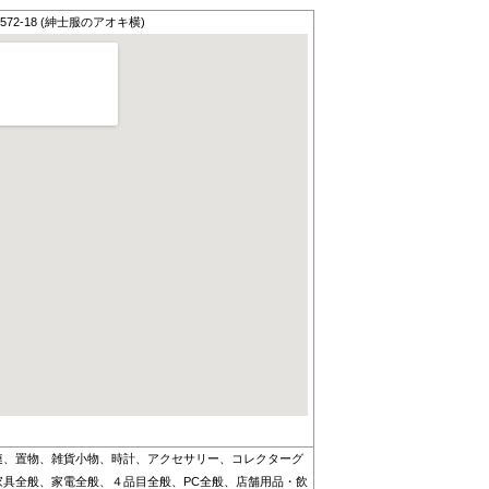
2-18 (紳士服のアオキ横)
連、置物、雑貨小物、時計、アクセサリー、コレクターグ
具全般、家電全般、４品目全般、PC全般、店舗用品・飲