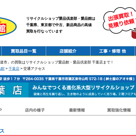
リサイクルショップ愛品倶楽部・愛品館は
千葉県、東京都で中古、新品商品の高値
買取を行なっています
PurchaseList
Shop
ConstructionRepair
道市」の買取はリサイクルショップ愛品館・愛品倶楽部 千葉店まで！
品館
>
千葉店
> 交通アクセス
店内の様子
最新情報
買取強化情報
ス