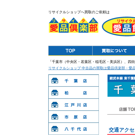
リサイクルショップへ買取のご依頼は
Top
Purchase
「千葉市（中央区・若葉区・稲毛区・美浜区）、四街
リサイクルショップ 中古品の買取は愛品倶楽部・愛
千葉店
柏店
江戸川店
店舗TOP
市原店
交通アクセ