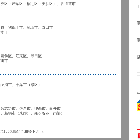
中央区・若葉区・稲毛区・美浜区）、四街道市
T
戸市、我孫子市、流山市、野田市
谷市
、葛飾区、江東区、墨田区
川市
袖ヶ浦市、千葉市（緑区）
、習志野市、佐倉市、印西市、白井市
市（東部）、鎌ヶ谷市（南部）
ずはお気軽にご相談下さい。