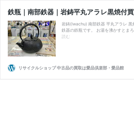
鉄瓶｜南部鉄器｜岩鋳平丸アラレ黒焼付買取
岩鋳(Iwachu) 南部鉄器 平丸ア
鉄器の鉄瓶です。 お湯を沸かすとま
鉄
読む
瓶
｜
南
部
鉄
リサイクルショップ 中古品の買取は愛品倶楽部・愛品館
器
｜
岩
鋳
平
丸
ア
ラ
レ
黒