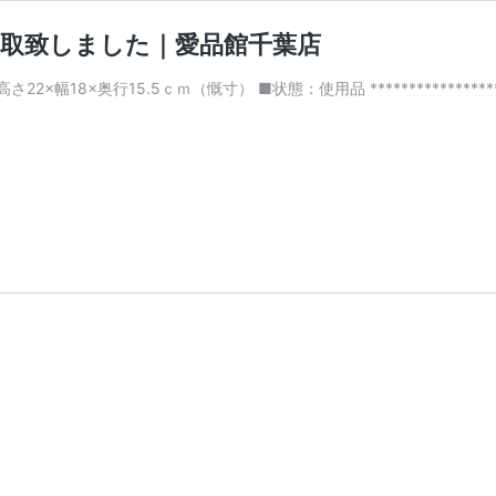
 買取致しました｜愛品館千葉店
8×奥行15.5ｃｍ（慨寸） ■状態：使用品 ******************