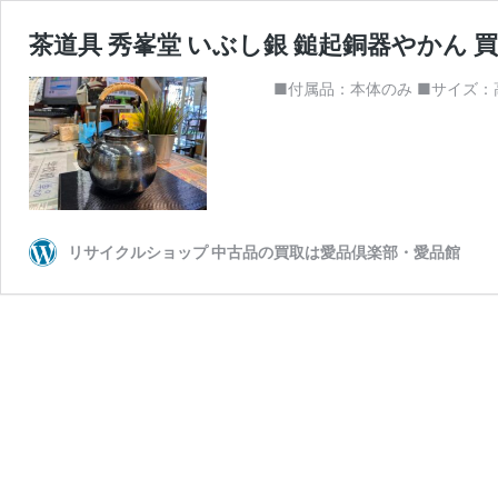
茶道具 秀峯堂 いぶし銀 鎚起銅器やかん
■付属品：本体のみ ■サイズ：高さ22×幅1
リサイクルショップ 中古品の買取は愛品倶楽部・愛品館