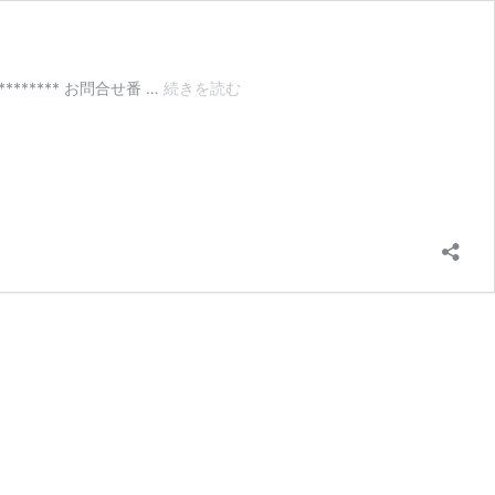
茶
****** お問合せ番 …
続きを読む
道
具
秀
峯
堂
い
ぶ
し
銀
鎚
起
銅
器
や
か
ん
買