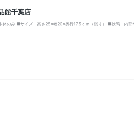
愛品館千葉店
■サイズ：高さ25×幅20×奥行17.5ｃｍ（慨寸） ■状態：内部サビあり ***