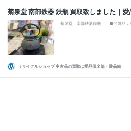
菊泉堂 南部鉄器 鉄瓶 買取致しました｜
菊泉堂 南部鉄器鉄瓶 ■付属品：本体のみ 
リサイクルショップ 中古品の買取は愛品倶楽部・愛品館