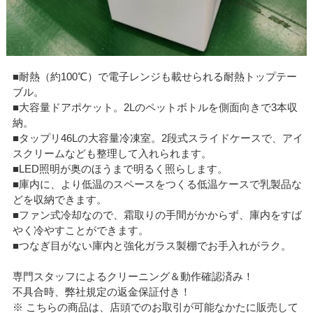
■耐熱（約100℃）で電子レンジも載せられる耐熱トップテー
ブル。
■大容量ドアポケット。2Lのペットボトルを側面向きで3本収
納。
■タップリ46Lの大容量冷凍室。2段式スライドケースで、アイ
スクリームなども整理して入れられます。
■LED照明が奥のほうまで明るく照らします。
■庫内に、より低温のスペースをつくる低温ケースで乳製品な
どを収納できます。
■ファン式冷却なので、霜取りの手間がかからず、庫内をすば
やく冷やすことができます。
■つなぎ目がない庫内と強化ガラス製棚でお手入れがラク。
専門スタッフによるクリーニング＆動作確認済み！
不具合時、弊社規定の返金保証付き！
※ こちらの商品は、店頭でのお取引が可能なかたに販売して