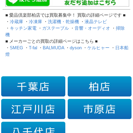
■ 愛品倶楽部柏店では買取募集中！ 買取の詳細ページです ■
・
冷蔵庫
・
冷凍庫
・
洗濯機・乾燥機
・
液晶テレビ
・
キッチン家電
・
ガステーブル
・
音響・オーディオ
・
掃除
機
■ メーカーごとの買取の詳細ページはこちら ■
・
SMEG
・
T-fal
・
BALMUDA
・
dyson
・
ケルヒャー
・
日本船
燈