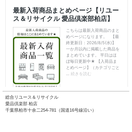
総合リユース＆リサイクル
愛品倶楽部 柏店
千葉県柏市十余二254-781（国道16号線沿い）