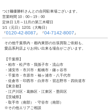
つけ麺優勝軒さんとの合同駐車場ございます。
営業時間 10：00～19：00
定休日 1月～11月の第三木曜日
1/1（元日）12/31（大晦日）
0120-42-8087
04-7142-8007
『
』 『
』
その他千葉県内・都内東部の出張買取ご依頼も、
愛品系列店よりお伺い出来る場合がございます。
【千葉県】
・柏市・松戸市・我孫子市・流山市
・浦安市・市川市・船橋市・鎌ヶ谷市
・千葉市・市原市・袖ヶ浦市・八千代市
・佐倉市・印西市・白井市・習志野市・四街道市
【東京都】
・江戸川区・葛飾区・江東区・墨田区
【茨城県】
・取手市（南部）・守谷市（南部）
※その他エリアご相談