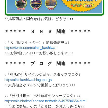
↑↑掲載商品の問合せはお気軽にどうぞ！↑↑
＊＊＊＊＊ Ｓ Ｎ Ｓ 関連 ＊＊＊＊＊
↓『Ｘ（旧ツイッター）』情報発信中☆↓
https://twitter.com/aihin_kashiwa
↑↑↑お気軽にフォローお願い致します☆↑↑↑
＊＊＊＊＊ ブ ロ グ 関連 ＊＊＊＊＊
↓『柏店のリサイクルな日々』スタッフブログ↓
http://aihinkashiwa.blogspot.jp/
↑↑家具担当がメインで更新しております♪↑↑
↓↓『外回り担当 出張買取センターブログ』↓↓
https://aihinkaitori.seesaa.net/article/497594654.html
↑↑たまに更新。その「たまに」をお楽しみに★↑↑