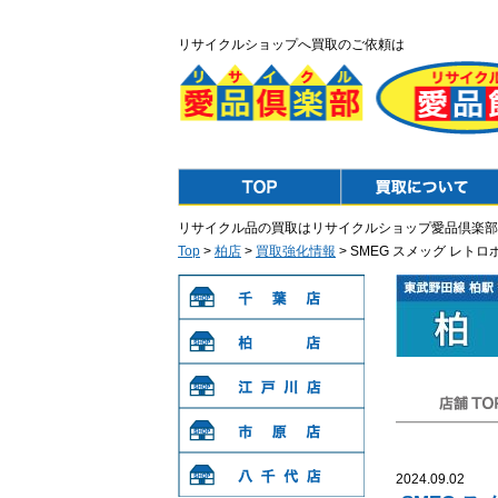
リサイクルショップへ買取のご依頼は
Top
Purchase
リサイクル品の買取はリサイクルショップ愛品倶楽部
Top
>
柏店
>
買取強化情報
> SMEG スメッグ レト
千葉店
柏店
江戸川店
店舗TOP
市原店
2024.09.02