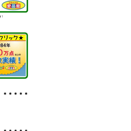
↑
 ＊＊＊＊＊