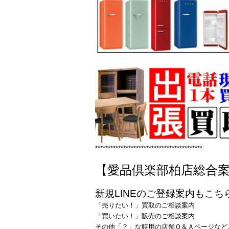
******************************************
【愛品倶楽部柏店総合
新規LINEのご登録案内もこち
「売りたい！」買取のご相談案内
「買いたい！」販売のご相談案内
その他「？」な時用の店舗Ｑ＆Ａページなど