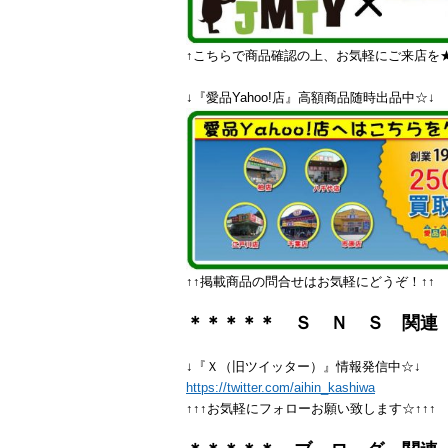
↑こちらで商品確認の上、お気軽にご来店を★
↓『愛品Yahoo!店』高額商品随時出品中☆↓
↑↑掲載商品の問合せはお気軽にどうぞ！↑↑
＊＊＊＊＊ Ｓ Ｎ Ｓ 関連
↓『Ｘ（旧ツイッター）』情報発信中☆↓
https://twitter.com/aihin_kashiwa
↑↑↑お気軽にフォローお願い致します☆↑↑↑