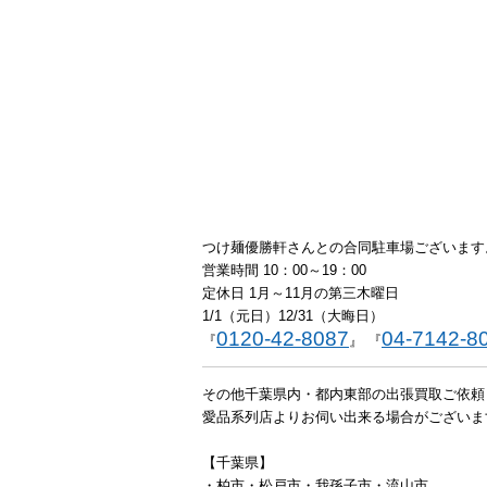
つけ麺優勝軒さんとの合同駐車場ございます
営業時間 10：00～19：00
定休日 1月～11月の第三木曜日
1/1（元日）12/31（大晦日）
0120-42-8087
04-7142-8
『
』 『
その他千葉県内・都内東部の出張買取ご依頼
愛品系列店よりお伺い出来る場合がございま
【千葉県】
・柏市・松戸市・我孫子市・流山市