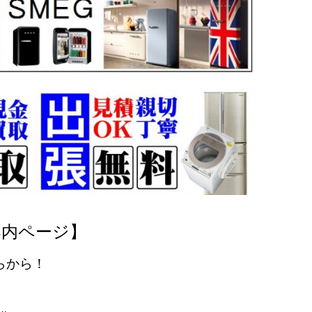
案内ページ】
らから！
…