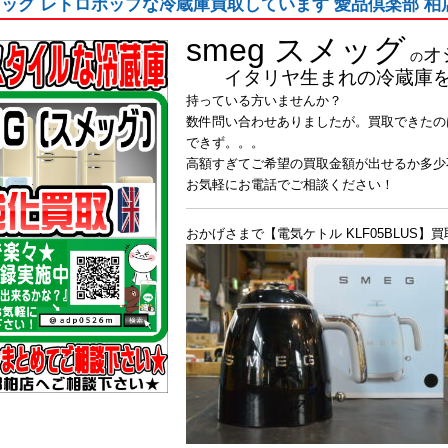
スメッグ レトロポップな冷蔵庫買取しています 愛品倶楽部 柏
smeg
スメッグ
オ
の
イタリヤ生まれの冷蔵庫
持っている方いませんか？
数件問い合わせありましたが。買取できたの
できず。。。
高額すぎてご希望の買取金額が出せるか多少
お気軽にお電話でご相談ください！
おかげさまで【電気ケトル KLF05BLUS