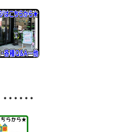
 ＊＊＊＊＊＊