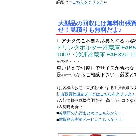
詳細は⇒
こちらをクリック
⇐
大型品の回収には無料出張
せ！見積りも無料だよ♪
↓↓アナタのご不要を必要とするお客様
ドリンクホルダー冷蔵庫 FAB5U
100V・冷凍冷蔵庫 FAB32U 1
その他・・・
買い替えで引越しでサイズが合わな
是非一点からご相談下さい！必要と
↓お客様のお宅に直接お伺いする出張買取ス
◎
出張買取担当ブログはこちらをクリック！
↑入荷情報や買取強化情報 高く売るコツな
↓入荷時更新中
■
冷蔵庫の入荷まとめはこちらから！
■
買取総合実績ぺーじはこちらから！