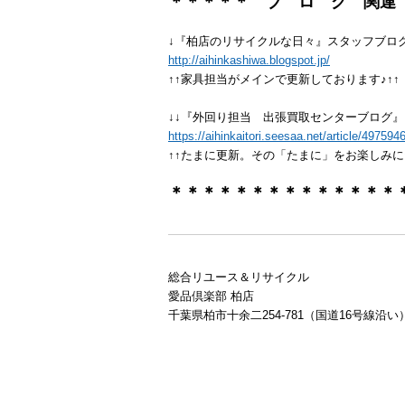
＊＊＊＊＊ ブ ロ グ 関連
↓『柏店のリサイクルな日々』スタッフブログ
http://aihinkashiwa.blogspot.jp/
↑↑家具担当がメインで更新しております♪↑↑
↓↓『外回り担当 出張買取センターブログ』
https://aihinkaitori.seesaa.net/article/497594
↑↑たまに更新。その「たまに」をお楽しみに
＊＊＊＊＊＊＊＊＊＊＊＊＊＊
総合リユース＆リサイクル
愛品倶楽部 柏店
千葉県柏市十余二254-781（国道16号線沿い