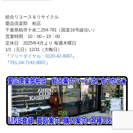
総合リユース＆リサイクル
愛品倶楽部 柏店
千葉県柏市十余二254-781（国道16号線沿い）
営業時間 10：00～19：00
定休日 2025年4月より 毎週木曜日
1/1（元日）12/31（大晦日）
『
フリーダイヤル：0120-42-8087
』
『
TEL:04-7142-8007
』