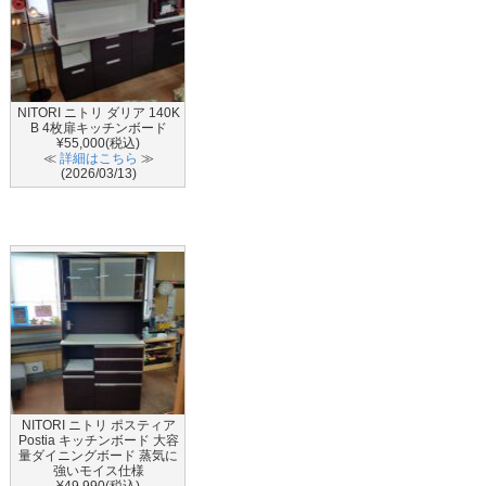
NITORI ニトリ ダリア 140K
B 4枚扉キッチンボード
¥55,000(税込)
≪
詳細はこちら
≫
(2026/03/13)
NITORI ニトリ ポスティア
Postia キッチンボード 大容
量ダイニングボード 蒸気に
強いモイス仕様