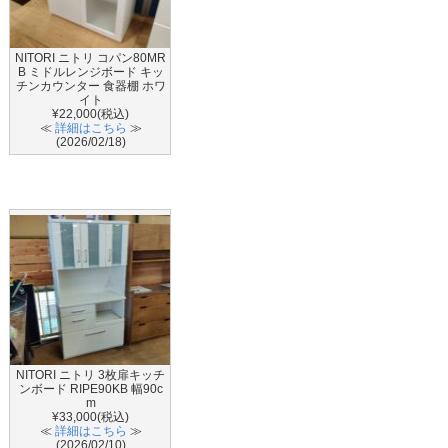
NITORI ニトリ コパン80MR
B ミドルレンジボード キッ
チンカウンター 食器棚 ホワ
イト
¥22,000(税込)
≪
詳細はこちら
≫
(2026/02/18)
NITORI ニトリ 3枚扉キッチ
ンボード RIPE90KB 幅90c
m
¥33,000(税込)
≪
詳細はこちら
≫
(2026/02/10)