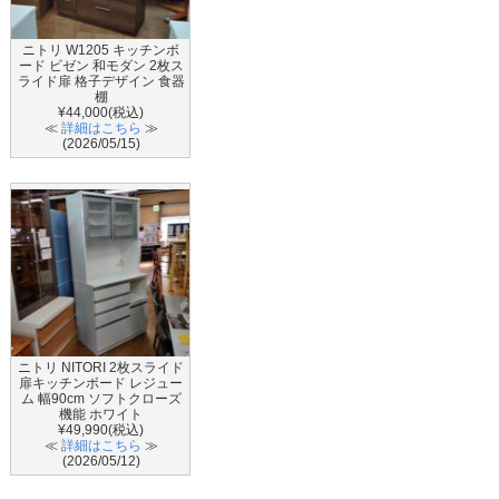
ニトリ W1205 キッチンボ
ード ビゼン 和モダン 2枚ス
ライド扉 格子デザイン 食器
棚
¥44,000(税込)
≪
詳細はこちら
≫
(2026/05/15)
ニトリ NITORI 2枚スライド
扉キッチンボード レジュー
ム 幅90cm ソフトクローズ
機能 ホワイト
¥49,990(税込)
≪
詳細はこちら
≫
(2026/05/12)