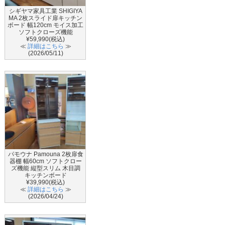
シギヤマ家具工業 SHIGIYA
MA 2枚スライド扉キッチン
ボード 幅120cm モイス加工
ソフトクローズ機能
¥59,990(税込)
≪
詳細はこちら
≫
(2026/05/11)
パモウナ Pamouna 2枚扉食
器棚 幅60cm ソフトクロー
ズ機能 縦型スリム 木目調
キッチンボード
¥39,990(税込)
≪
詳細はこちら
≫
(2026/04/24)