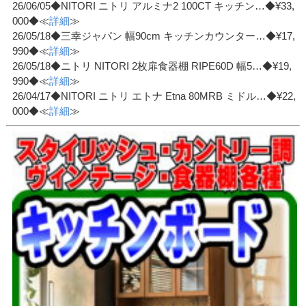
26/06/05◆NITORI ニトリ アルミナ2 100CT キッチン…◆¥33,
000◆≪
詳細
≫
26/05/18◆三幸ジャパン 幅90cm キッチンカウンター…◆¥17,
990◆≪
詳細
≫
26/05/18◆ニトリ NITORI 2枚扉食器棚 RIPE60D 幅5…◆¥19,
990◆≪
詳細
≫
26/04/17◆NITORI ニトリ エトナ Etna 80MRB ミドル…◆¥22,
000◆≪
詳細
≫