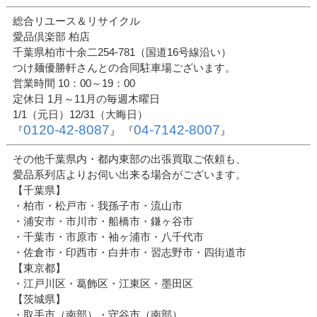
総合リユース＆リサイクル
愛品倶楽部 柏店
千葉県柏市十余二254-781（国道16号線沿い）
つけ麺優勝軒さんとの合同駐車場ございます。
営業時間 10：00～19：00
定休日 1月～11月の毎週木曜日
1/1（元日）12/31（大晦日）
0120-42-8087
04-7142-8007
『
』 『
』
その他千葉県内・都内東部の出張買取ご依頼も、
愛品系列店よりお伺い出来る場合がございます。
【千葉県】
・柏市・松戸市・我孫子市・流山市
・浦安市・市川市・船橋市・鎌ヶ谷市
・千葉市・市原市・袖ヶ浦市・八千代市
・佐倉市・印西市・白井市・習志野市・四街道市
【東京都】
・江戸川区・葛飾区・江東区・墨田区
【茨城県】
・取手市（南部）・守谷市（南部）