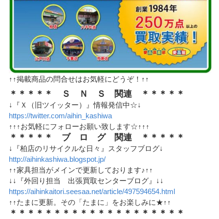
↑↑掲載商品の問合せはお気軽にどうぞ！↑↑
＊＊＊＊＊ Ｓ Ｎ Ｓ 関連 ＊＊＊＊＊
↓『Ｘ（旧ツイッター）』情報発信中☆↓
https://twitter.com/aihin_kashiwa
↑↑↑お気軽にフォローお願い致します☆↑↑↑
＊＊＊＊＊ ブ ロ グ 関連 ＊＊＊＊＊
↓『柏店のリサイクルな日々』スタッフブログ↓
http://aihinkashiwa.blogspot.jp/
↑↑家具担当がメインで更新しております♪↑↑
↓↓『外回り担当 出張買取センターブログ』↓↓
https://aihinkaitori.seesaa.net/article/497594654.html
↑↑たまに更新。その「たまに」をお楽しみに★↑↑
＊＊＊＊＊＊＊＊＊＊＊＊＊＊＊＊＊＊＊＊