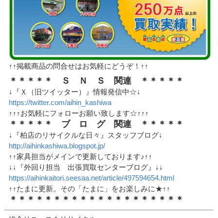
↑↑掲載商品の問合せはお気軽にどうぞ！↑↑
＊＊＊＊＊ Ｓ Ｎ Ｓ 関連 ＊＊＊＊＊
↓『Ｘ（旧ツイッター）』情報発信中☆↓
https://twitter.com/aihin_kashiwa
↑↑↑お気軽にフォローお願い致します☆↑↑↑
＊＊＊＊＊ ブ ロ グ 関連 ＊＊＊＊＊
↓『柏店のリサイクルな日々』スタッフブログ↓
http://aihinkashiwa.blogspot.jp/
↑↑家具担当がメインで更新しております♪↑↑
↓↓『外回り担当 出張買取センターブログ』↓↓
https://aihinkaitori.seesaa.net/article/497594654.html
↑↑たまに更新。その「たまに」をお楽しみに★↑↑
＊＊＊＊＊＊＊＊＊＊＊＊＊＊＊＊＊＊＊＊