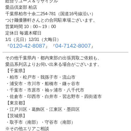
総合リユース＆リサイクル
愛品倶楽部 柏店
千葉県柏市十余二254-781（国道16号線沿い）
つけ麺優勝軒さんとの合同駐車場ございます。
営業時間 10：00～19：00
定休日 毎週木曜日
1/1（元日）12/31（大晦日）
0120-42-8087
04-7142-8007
『
』 『
』
その他千葉県内・都内東部の出張買取ご依頼も、
愛品系列店よりお伺い出来る場合がございます。
【千葉県】
・柏市・松戸市・我孫子市・流山市
・浦安市・市川市・船橋市・鎌ヶ谷市
・千葉市・市原市・袖ヶ浦市・八千代市
・佐倉市・印西市・白井市・習志野市・四街道市
【東京都】
・江戸川区・葛飾区・江東区・墨田区
【茨城県】
・取手市（南部）・守谷市（南部）
※その他エリアご相談