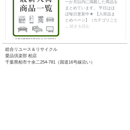
総合リユース＆リサイクル
愛品倶楽部 柏店
千葉県柏市十余二254-781（国道16号線沿い）