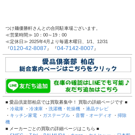
つけ麺優勝軒さんとの合同駐車場ございます。
≪営業時間≫ 10：00～19：00
≪定休日≫ 2025年4月より毎週木曜日、1/1、12/31
0120-42-8087
04-7142-8007
『
』 『
』
■ 愛品倶楽部柏店では買取募集中！ 買取の詳細ページです ■
・
冷蔵庫
・
冷凍庫
・
洗濯機・乾燥機
・
液晶テレビ
・
キッチン家電
・
ガステーブル
・
音響・オーディオ
・
掃除
機
■ メーカーごとの買取の詳細ページはこちら ■