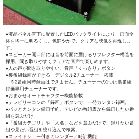
●液晶パネル直下に配置したLEDバックライトにより、画面全
体を均一に明るくし、色鮮やかで、クリアな映像を再現しま
す。
●スピーカー開口部には音を前面に届けるリフレクター構造を
採用。聞き取りやすくクリアな音声で楽しめます。
●人の声が聞き取りやすい、音声「くっきり」ボタン
●裏番組録画ができる「デジタル2チューナー」搭載
※2番組同時録画はできません。チューナーの1つは裏番組
録画専用チューナーです。
●おまかせオートチャプター機能搭載
●テレビリモコンの「録画」ボタンで、一発カンタン録画。
●パッとカンタン録画予約。テレビの番組表から録画したい番
組を選ぶだけ。
●「番組カテゴリ」や「人名」などを選ぶだけで、録りたい番
組や見たい番組を絞り込んで検索。
●スライドショー付きカレンダー／時計機能