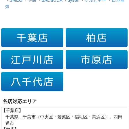
・
SMEG
・
T-fal
・
BALMUDA
・
dyson
・
ケルヒャー
・
日本船
燈
各店対応エリア
【千葉店】
千葉県…千葉市（中央区・若葉区・稲毛区・美浜区）、四街
道市