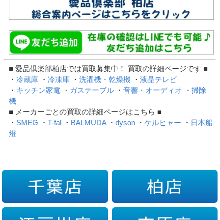
■ 愛品倶楽部柏店では買取募集中！ 買取の詳細ページです ■
・
冷蔵庫
・
冷凍庫
・
洗濯機・乾燥機
・
液晶テレビ
・
キッチン家電
・
ガステーブル
・
音響・オーディオ
・
掃除
機
■ メーカーごとの買取の詳細ページはこちら ■
・
SMEG
・
T-fal
・
BALMUDA
・
dyson
・
ケルヒャー
・
日本船
燈