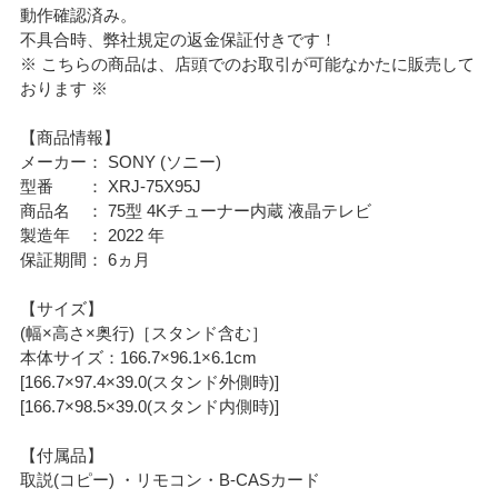
動作確認済み。
不具合時、弊社規定の返金保証付きです！
※ こちらの商品は、店頭でのお取引が可能なかたに販売して
おります ※
【商品情報】
メーカー： SONY (ソニー)
型番 ： XRJ-75X95J
商品名 ： 75型 4Kチューナー内蔵 液晶テレビ
製造年 ： 2022 年
保証期間： 6ヵ月
【サイズ】
(幅×高さ×奥行)［スタンド含む］
本体サイズ：166.7×96.1×6.1cm
[166.7×97.4×39.0(スタンド外側時)]
[166.7×98.5×39.0(スタンド内側時)]
【付属品】
取説(コピー) ・リモコン・B-CASカード