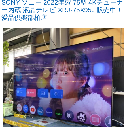
SONY ソニー 2022年製 75型 4Kチューナ
ー内蔵 液晶テレビ XRJ-75X95J 販売中！
愛品倶楽部柏店