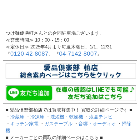
つけ麺優勝軒さんとの合同駐車場ございます。
≪営業時間≫ 10：00～19：00
≪定休日≫ 2025年4月より毎週木曜日、1/1、12/31
0120-42-8087
04-7142-8007
『
』 『
』
■ 愛品倶楽部柏店では買取募集中！ 買取の詳細ページです ■
・
冷蔵庫
・
冷凍庫
・
洗濯機・乾燥機
・
液晶テレビ
・
キッチン家電
・
ガステーブル
・
音響・オーディオ
・
掃除
機
■ メーカーごとの買取の詳細ページはこちら ■