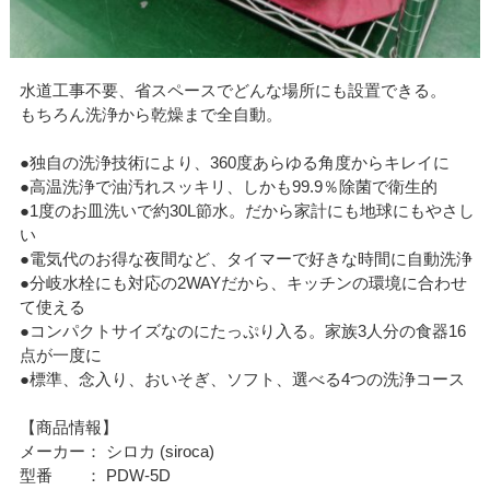
水道工事不要、省スペースでどんな場所にも設置できる。
もちろん洗浄から乾燥まで全自動。
●独自の洗浄技術により、360度あらゆる角度からキレイに
●高温洗浄で油汚れスッキリ、しかも99.9％除菌で衛生的
●1度のお皿洗いで約30L節水。だから家計にも地球にもやさし
い
●電気代のお得な夜間など、タイマーで好きな時間に自動洗浄
●分岐水栓にも対応の2WAYだから、キッチンの環境に合わせ
て使える
●コンパクトサイズなのにたっぷり入る。家族3人分の食器16
点が一度に
●標準、念入り、おいそぎ、ソフト、選べる4つの洗浄コース
【商品情報】
メーカー： シロカ (siroca)
型番 ： PDW-5D