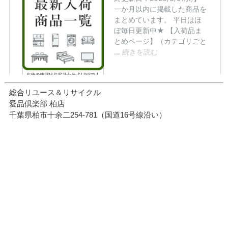
総合リユース＆リサイクル
愛品倶楽部 柏店
千葉県柏市十余二254-781（国道16号線沿い）