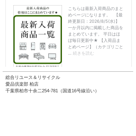
総合リユース＆リサイクル
愛品倶楽部 柏店
千葉県柏市十余二254-781（国道16号線沿い）