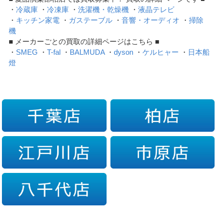
・
冷蔵庫
・
冷凍庫
・
洗濯機・乾燥機
・
液晶テレビ
・
キッチン家電
・
ガステーブル
・
音響・オーディオ
・
掃除
機
■ メーカーごとの買取の詳細ページはこちら ■
・
SMEG
・
T-fal
・
BALMUDA
・
dyson
・
ケルヒャー
・
日本船
燈