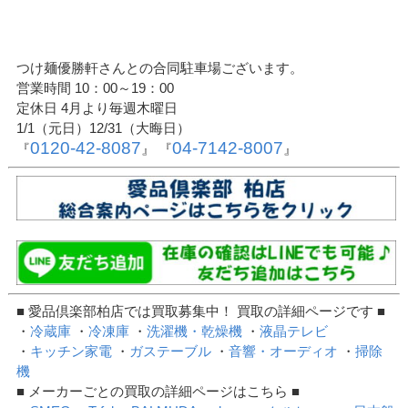
つけ麺優勝軒さんとの合同駐車場ございます。
営業時間 10：00～19：00
定休日 4月より毎週木曜日
1/1（元日）12/31（大晦日）
0120-42-8087
04-7142-8007
『
』 『
』
■ 愛品倶楽部柏店では買取募集中！ 買取の詳細ページです ■
・
冷蔵庫
・
冷凍庫
・
洗濯機・乾燥機
・
液晶テレビ
・
キッチン家電
・
ガステーブル
・
音響・オーディオ
・
掃除
機
■ メーカーごとの買取の詳細ページはこちら ■