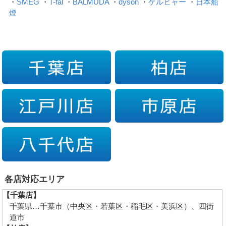
・
SMEG
・
T-fal
・
BALMUDA
・
dyson
・
ケルヒャー
・
日本船
燈
各店対応エリア
【千葉店】
千葉県…千葉市（中央区・若葉区・稲毛区・美浜区）、四街
道市