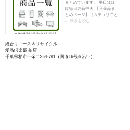
総合リユース＆リサイクル
愛品倶楽部 柏店
千葉県柏市十余二254-781（国道16号線沿い）