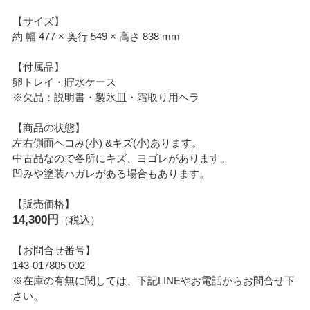
【サイズ】
約 幅 477 × 奥行 549 × 高さ 838 mm
【付属品】
卵トレイ・貯水ケース
※欠品：説明書・製氷皿・霜取り用ヘラ
【商品の状態】
左右側面ヘコみ(小) &キズ(小)あります。
中古品なので各所にキズ、ヨゴレがあります。
凹みや塗装ハガレがある場合もあります。
【販売価格】
14,300円
（税込）
【お問合せ番号】
143-017805 002
※在庫の有無に関しては、下記LINEやお電話からお問合せ下
さい。