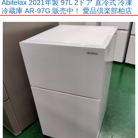
Abitelax 2021年製 97L 2ドア 直冷式 冷凍
冷蔵庫 AR-97G 販売中！ 愛品倶楽部柏店