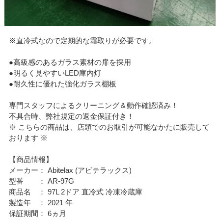
※直冷式なので定期的な霜取りが必要です。
●高級感のあるガラス素材の扉を採用
●明るく見やすいLED庫内灯
●耐久性に優れた強化ガラス棚板
専門スタッフによるクリーニング＆動作確認済み！
不具合時、弊社規定の返金保証付き！
※ こちらの商品は、店頭でのお取引が可能なかたに販売して
おります ※
【商品情報】
メーカー： Abitelax (アビテラックス)
型番 ： AR-97G
商品名 ： 97L 2ドア 直冷式 冷凍冷蔵庫
製造年 ： 2021 年
保証期間： 6ヵ月