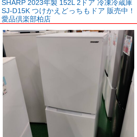
SHARP 2023年製 152L 2ドア 冷凍冷蔵庫
SJ-D15K つけかえどっちもドア 販売中！
愛品倶楽部柏店