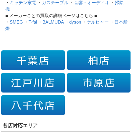
・
キッチン家電
・
ガステーブル
・
音響・オーディオ
・
掃除
機
■ メーカーごとの買取の詳細ページはこちら ■
・
SMEG
・
T-fal
・
BALMUDA
・
dyson
・
ケルヒャー
・
日本船
燈
各店対応エリア