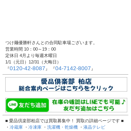
つけ麺優勝軒さんとの合同駐車場ございます。
営業時間 10：00～19：00
定休日 4月より毎週木曜日
1/1（元日）12/31（大晦日）
0120-42-8087
04-7142-8007
『
』 『
』
■ 愛品倶楽部柏店では買取募集中！ 買取の詳細ページです ■
・
冷蔵庫
・
冷凍庫
・
洗濯機・乾燥機
・
液晶テレビ