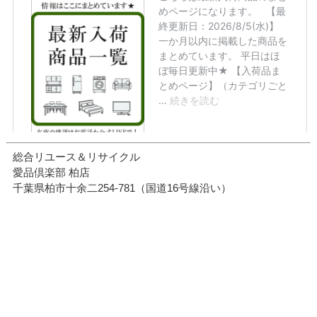
総合リユース＆リサイクル
愛品倶楽部 柏店
千葉県柏市十余二254-781（国道16号線沿い）