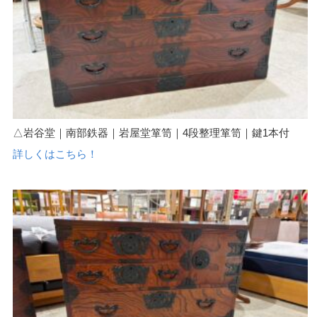
△岩谷堂｜南部鉄器｜岩屋堂箪笥｜4段整理箪笥｜鍵1本付
詳しくはこちら！