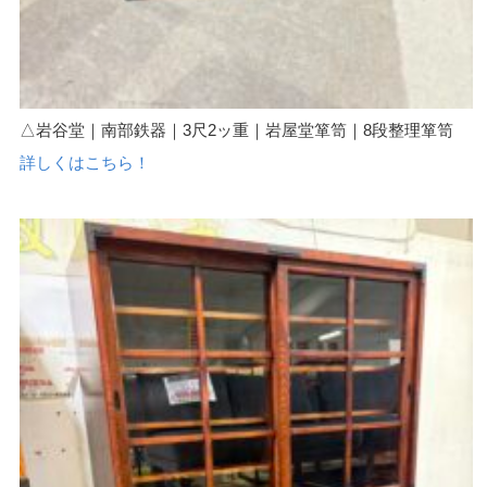
△岩谷堂｜南部鉄器｜3尺2ッ重｜岩屋堂箪笥｜8段整理箪笥
詳しくはこちら！