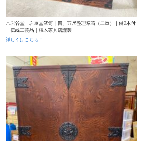
△岩谷堂｜岩屋堂箪笥｜四、五尺整理箪笥（二重）｜鍵2本付
｜伝統工芸品｜桜木家具店謹製
詳しくはこちら！