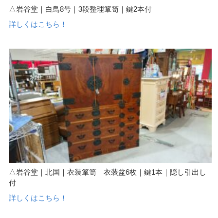
△岩谷堂｜白鳥8号｜3段整理箪笥｜鍵2本付
詳しくはこちら！
△岩谷堂｜北国｜衣装箪笥｜衣装盆6枚｜鍵1本｜隠し引出し
付
詳しくはこちら！