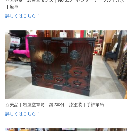
△岩谷堂｜岩屋堂タンス｜No.555｜センターテーブル正方形
｜座卓
詳しくはこちら！
△美品｜岩屋堂箪笥｜鍵2本付｜漆塗装｜手許箪笥
詳しくはこちら！