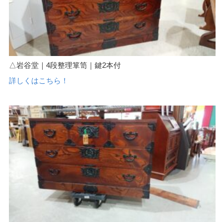
△岩谷堂｜4段整理箪笥｜鍵2本付
詳しくはこちら！