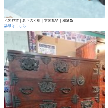
△岩谷堂｜みちのく型｜衣装箪笥｜和箪笥
詳細はこちら