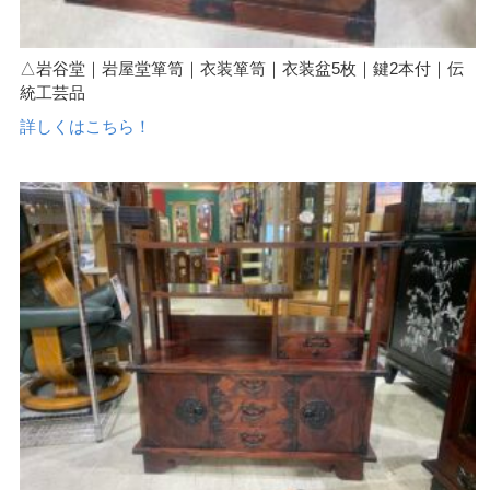
△岩谷堂｜岩屋堂箪笥｜衣装箪笥｜衣装盆5枚｜鍵2本付｜伝
統工芸品
詳しくはこちら！