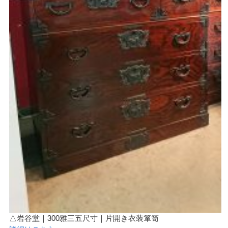
△岩谷堂｜300雅三五尺寸｜片開き衣装箪笥