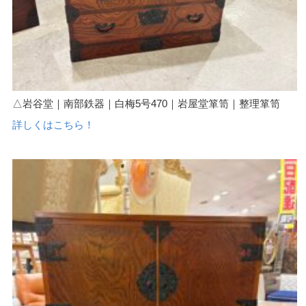
△岩谷堂｜南部鉄器｜白梅5号470｜岩屋堂箪笥｜整理箪笥
詳しくはこちら！