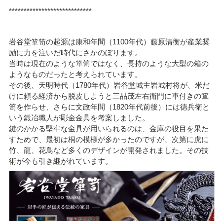
****************************
岩谷堂箪笥の起源は康和年間（1100年代）藤原清衡が産業奨
励に力を注いだ時代にさかのぼります。
当時は現在のような箪笥ではなく、長持のような大型の箱の
ようなものだったと考えられています。
その後、天明時代（1780年代）岩谷堂城主岩城村将が、米だ
けに頼る経済から脱皮しようと三品茂左右衛門に車付きの箪
笥を作らせ、さらに文政年間（1820年代前後）には徳兵衛と
いう鍛冶職人が彫金金具を考案しました。
鍵のかかる堅牢な金具が用いられるのは、金庫の役目を果た
すためで、最初は桐の模様が多かったのですが、次第に虎に
竹、龍、花鳥など多くのデザインが開発されました。その技
術が今も引き継がれています。