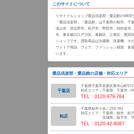
このサイトについて
リサイクルショップ愛品倶楽部・愛品館のWEB
「愛品倶楽部」「愛品館」は千葉県の柏市、千
流山市、習志野市、松戸市、野田市、四街道市
市、東京都の江戸川区、葛飾区、江東区、墨田
ショップです。買取商品は冷蔵庫、洗濯機、そ
ウトドア用品、ウェア、ファッション雑貨、食
います。
愛品倶楽部・愛品館の店舗・対応エリア
千葉県千葉市若葉区東寺山町572-
千葉店
対応エリア：千葉県…千葉市（
TEL：0120-979-764
千葉県柏市十余二254-781
対応エリア：千葉県…柏市、松
柏店
茨城県…取手市、守
TEL：0120-42-8087