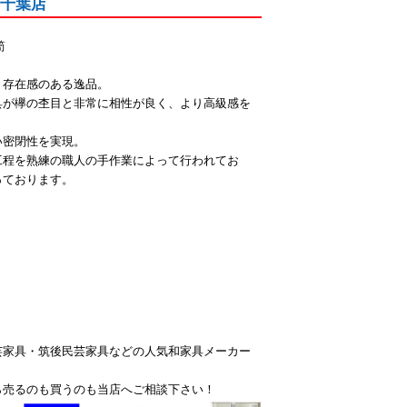
館千葉店
笥
、存在感のある逸品。
具が欅の杢目と非常に相性が良く、より高級感を
い密閉性を実現。
工程を熟練の職人の手作業によって行われてお
っております。
芸家具・筑後民芸家具などの人気和家具メーカー
ら売るのも買うのも当店へご相談下さい！