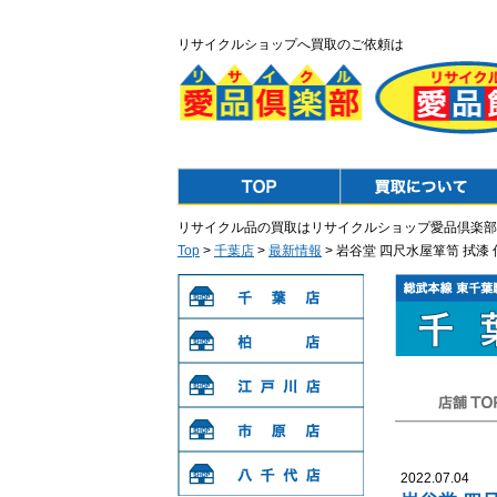
リサイクルショップへ買取のご依頼は
Top
Purchase
リサイクル品の買取はリサイクルショップ愛品倶楽部
Top
>
千葉店
>
最新情報
> 岩谷堂 四尺水屋箪笥 拭
千葉店
柏店
江戸川店
店舗TOP
市原店
2022.07.04