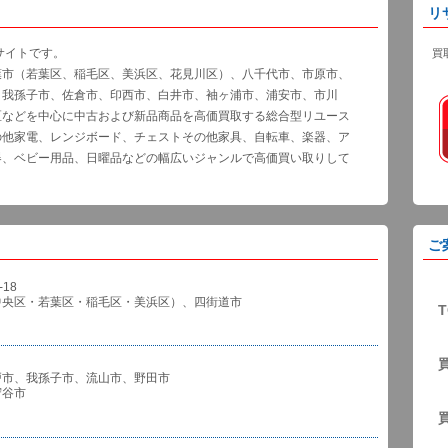
リ
サイトです。
買
葉市（若葉区、稲毛区、美浜区、花見川区）、八千代市、市原市、
、我孫子市、佐倉市、印西市、白井市、袖ヶ浦市、浦安市、市川
区などを中心に中古および新品商品を高価買取する総合型リユース
の他家電、レンジボード、チェストその他家具、自転車、楽器、ア
器、ベビー用品、日曜品などの幅広いジャンルで高価買い取りして
ご
18
中央区・若葉区・稲毛区・美浜区）、四街道市
T
戸市、我孫子市、流山市、野田市
谷市