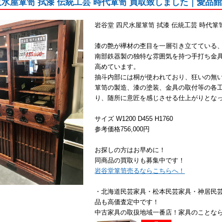
尺水屋箪笥 拭漆 伝統工芸 時代箪笥 買取致しました｜愛品
岩谷堂 四尺水屋箪笥 拭漆 伝統工芸 時代箪
漆の艶が欅材の杢目を一層引き立てている
南部鉄器製の独特な雰囲気を持つ手打ち金
高めています。
抽斗内部には桐が使われており、狂いの無
箪笥の製造、漆の塗装、金具の取付等の各
り、随所に意匠を感じさせる仕上がりとな
サイズ W1200 D455 H1760
参考価格756,000円
お探しの方はお早めに！
同商品の買取りも募集中です！
岩谷堂箪笥売るならこちらへ！
・北海道民芸家具・松本民芸家具・神居民
品も高価査定中です！
中古家具の取扱地域一番店！家具のことな