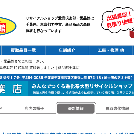
リサイクルショップ愛品倶楽部・愛品館は
千葉県、東京都で中古、新品商品の高値
買取を行なっています
PurchaseList
Shop
ConstructionRepair
・愛品館までご相談下さい。
漆 伝統工芸 時代箪笥 買取致しました｜愛品館千葉店
店内の様子
最新情報
買取強化情報