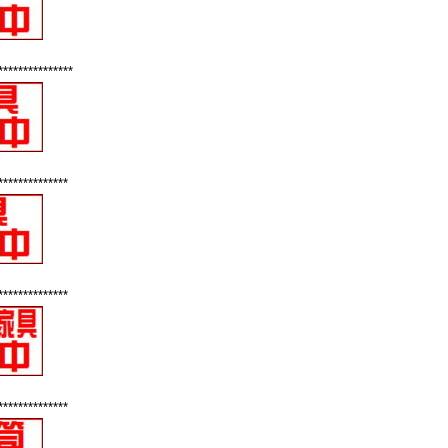
***************
**************
**************
**************