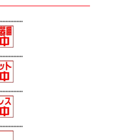
***************
***************
***************
***************