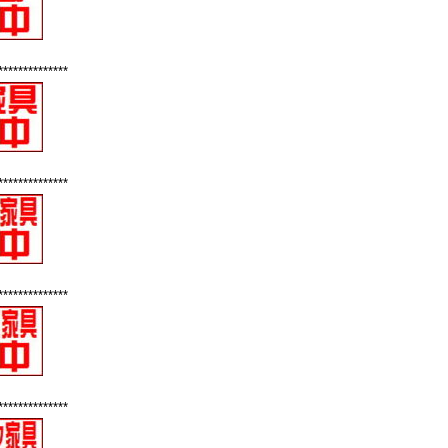
**************
**************
**************
**************