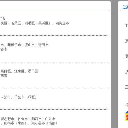
ご
18
中央区・若葉区・稲毛区・美浜区）、四街道市
T
戸市、我孫子市、流山市、野田市
谷市
、葛飾区、江東区、墨田区
川市
袖ヶ浦市、千葉市（緑区）
、習志野市、佐倉市、印西市、白井市
市（東部）、鎌ヶ谷市（南部）