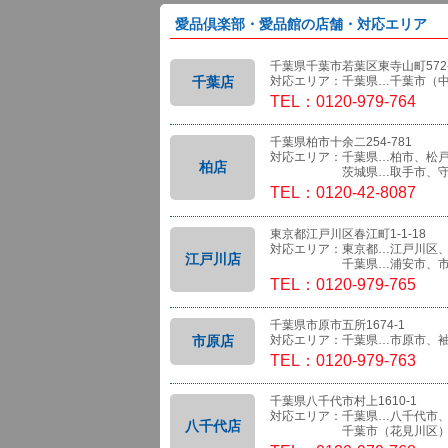
愛品倶楽部・愛品館の店舗・対応エリア
千葉県千葉市若葉区東寺山町572-
千葉店
対応エリア：千葉県…千葉市（
TEL：0120-979-764
千葉県柏市十余二254-781
対応エリア：千葉県…柏市、松
柏店
茨城県…取手市、守
TEL：0120-42-8087
東京都江戸川区春江町1-1-18
対応エリア：東京都…江戸川区
江戸川店
千葉県…浦安市、市
TEL：0120-979-765
千葉県市原市五所1674-1
市原店
対応エリア：千葉県…市原市、
TEL：0120-979-763
千葉県八千代市村上1610-1
対応エリア：千葉県…八千代市
八千代店
千葉市（花見川区）、船橋