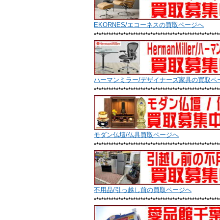
EKORNES/エコーネスの買取ページへ
***************************************************
ハーマンミラー/デザイナーズ家具の買取ペ
***************************************************
モダン仏壇/仏具買取ページへ
***************************************************
不用品/引っ越し前の買取ページへ
***************************************************