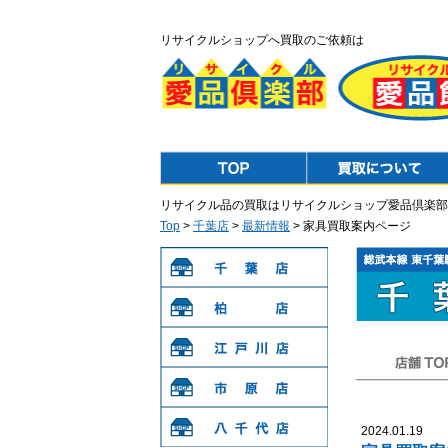
リサイクルショップへ買取のご依頼は
Top
Purchase
リサイクル品の買取はリサイクルショップ愛品倶楽部
Top
>
千葉店
>
最新情報
> 家具買取案内ページ
千葉店
柏店
江戸川店
店舗TOP
市原店
2024.01.19