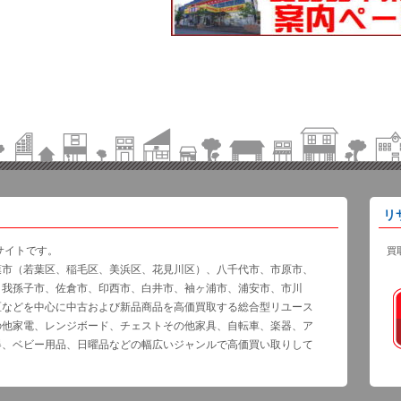
リ
サイトです。
買
葉市（若葉区、稲毛区、美浜区、花見川区）、八千代市、市原市、
、我孫子市、佐倉市、印西市、白井市、袖ヶ浦市、浦安市、市川
区などを中心に中古および新品商品を高価買取する総合型リユース
の他家電、レンジボード、チェストその他家具、自転車、楽器、ア
器、ベビー用品、日曜品などの幅広いジャンルで高価買い取りして