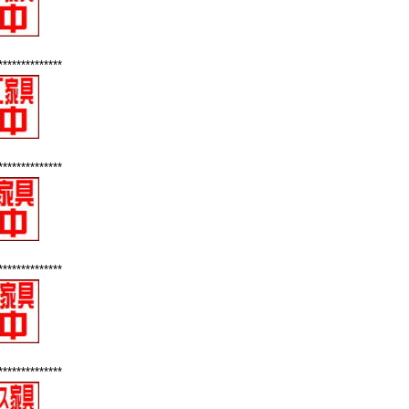
**************
**************
**************
**************