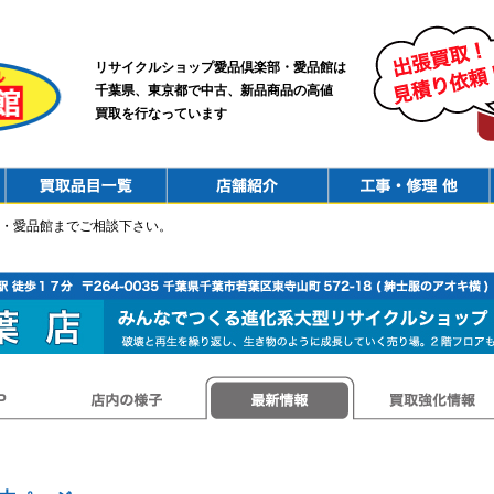
リサイクルショップ愛品倶楽部・愛品館は
千葉県、東京都で中古、新品商品の高値
買取を行なっています
PurchaseList
Shop
ConstructionRepair
・愛品館までご相談下さい。
店内の様子
最新情報
買取強化情報