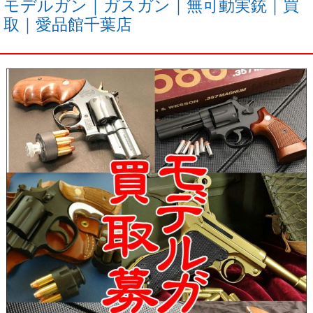
モデルガン｜ガスガン｜無可動実銃｜買
取｜愛品館千葉店