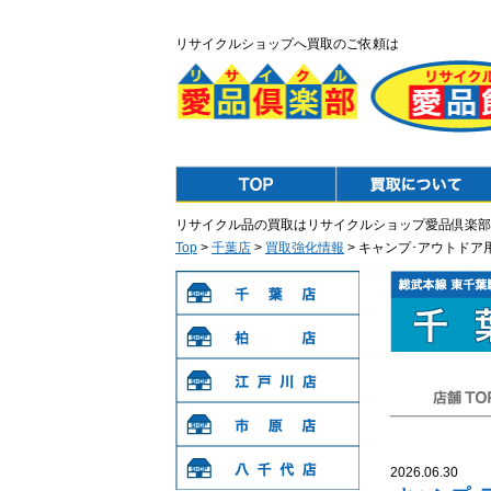
リサイクルショップへ買取のご依頼は
Top
Purchase
リサイクル品の買取はリサイクルショップ愛品倶楽部
Top
>
千葉店
>
買取強化情報
> キャンプ･アウトドア
千葉店
柏店
江戸川店
店舗TOP
市原店
2026.06.30