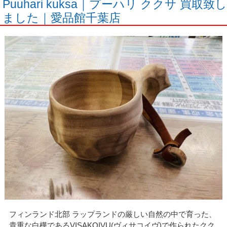
Puuhari kuksa｜プーハリ ククサ 買取致し
ました｜愛品館千葉店
フィンランド北部 ラップランドの厳しい自然の中で育った、
貴重な白樺であるVISAKOIVU(ヴィサコイヴ)で作られたクク