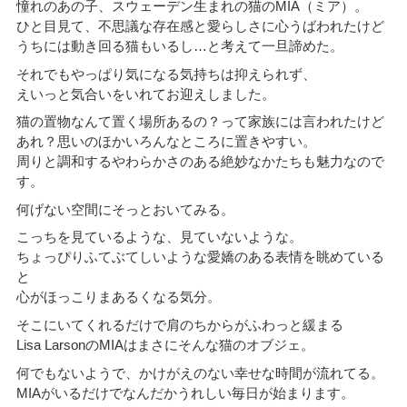
憧れのあの子、スウェーデン生まれの猫のMIA（ミア）。
ひと目見て、不思議な存在感と愛らしさに心うばわれたけど
うちには動き回る猫もいるし…と考えて一旦諦めた。
それでもやっぱり気になる気持ちは抑えられず、
えいっと気合いをいれてお迎えしました。
猫の置物なんて置く場所あるの？って家族には言われたけど
あれ？思いのほかいろんなところに置きやすい。
周りと調和するやわらかさのある絶妙なかたちも魅力なので
す。
何げない空間にそっとおいてみる。
こっちを見ているような、見ていないような。
ちょっぴりふてぶてしいような愛嬌のある表情を眺めている
と
心がほっこりまあるくなる気分。
そこにいてくれるだけで肩のちからがふわっと緩まる
Lisa LarsonのMIAはまさにそんな猫のオブジェ。
何でもないようで、かけがえのない幸せな時間が流れてる。
MIAがいるだけでなんだかうれしい毎日が始まります。