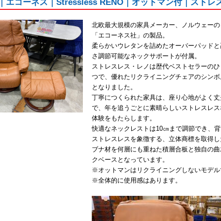
S｜エコーネス｜Stressless RENO｜オットマン付｜スト
北欧最大規模の家具メーカー、ノルウェーの
「エコーネス社」の製品。
柔らかいウレタンを詰めたオーバーパッドと
さ調節可能なネックサポートが付属。
ストレスレス・レノは歴代ベストセラーのひ
つで、優れたリクライニングチェアのシンボ
となりました。
丁寧につくられた家具は、座り心地がよく丈
で、年を追うごとに素晴らしいストレスレス
体験をもたらします。
快適なネックレストは10㎝まで調節でき、
ストレスレスを象徴する、立体商標を取得し
ブナ材を何層にも重ねた積層合板と独自の曲
クベースとなっています。
※オットマンはリクライニングしないモデル
※全体的に使用感はあります。