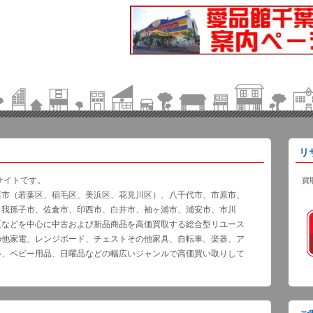
リ
サイトです。
買
葉市（若葉区、稲毛区、美浜区、花見川区）、八千代市、市原市、
、我孫子市、佐倉市、印西市、白井市、袖ヶ浦市、浦安市、市川
区などを中心に中古および新品商品を高価買取する総合型リユース
の他家電、レンジボード、チェストその他家具、自転車、楽器、ア
器、ベビー用品、日曜品などの幅広いジャンルで高価買い取りして