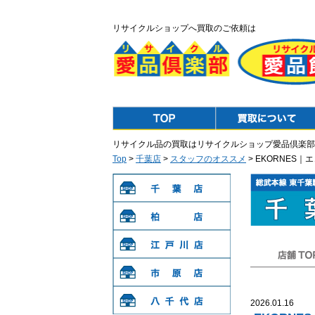
リサイクルショップへ買取のご依頼は
Top
Purchase
リサイクル品の買取はリサイクルショップ愛品倶楽部
Top
>
千葉店
>
スタッフのオススメ
> EKORNES｜
千葉店
柏店
江戸川店
店舗TOP
市原店
2026.01.16