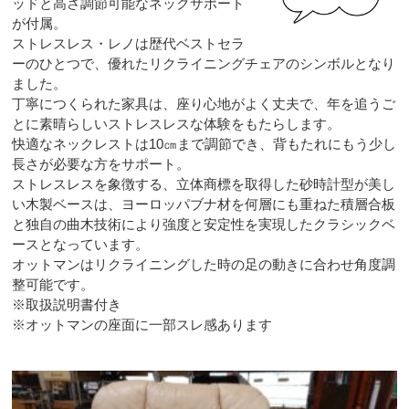
ッドと高さ調節可能なネックサポート
が付属。
ストレスレス・レノは歴代ベストセラ
ーのひとつで、優れたリクライニングチェアのシンボルとなり
ました。
丁寧につくられた家具は、座り心地がよく丈夫で、年を追うご
とに素晴らしいストレスレスな体験をもたらします。
快適なネックレストは10㎝まで調節でき、背もたれにもう少し
長さが必要な方をサポート。
ストレスレスを象徴する、立体商標を取得した砂時計型が美し
い木製ベースは、ヨーロッパブナ材を何層にも重ねた積層合板
と独自の曲木技術により強度と安定性を実現したクラシックベ
ースとなっています。
オットマンはリクライニングした時の足の動きに合わせ角度調
整可能です。
※取扱説明書付き
※オットマンの座面に一部スレ感あります