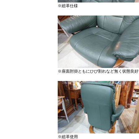
※総革仕様
※座面肘掛ともにひび割れなど無く状態良好
※総革使用