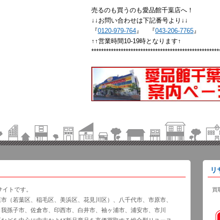
売るのも買うのも愛品館千葉店へ！
↓↓お問い合わせは下記番号より↓↓
『
0120-979-764
』 『
043-206-7765
』
↑↑営業時間10-19時となります↑
****************************************************
リ
サイトです。
買
葉市（若葉区、稲毛区、美浜区、花見川区）、八千代市、市原市、
、我孫子市、佐倉市、印西市、白井市、袖ヶ浦市、浦安市、市川