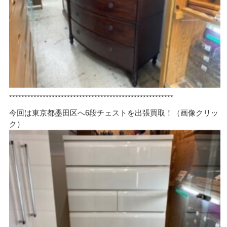
******************************************************
今回は東京都墨田区へ6段チェストを出張買取！（画像クリッ
ク）