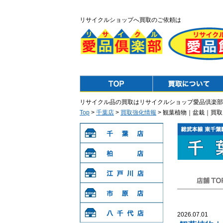
リサイクルショップへ買取のご依頼は
Top
Purchase
リサイクル品の買取はリサイクルショップ愛品倶楽部
Top
>
千葉店
>
買取強化情報
> 観葉植物｜盆栽｜買
千葉店
柏店
江戸川店
店舗TOP
市原店
2026.07.01