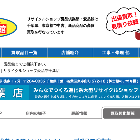
リサイクルショップ愛品倶楽部・愛品館は
千葉県、東京都で中古、新品商品の高値
買取を行なっています
PurchaseList
Shop
ConstructionRepair
・愛品館までご相談下さい。
取｜リサイクルショップ愛品館千葉店
店内の様子
最新情報
買取強化情報