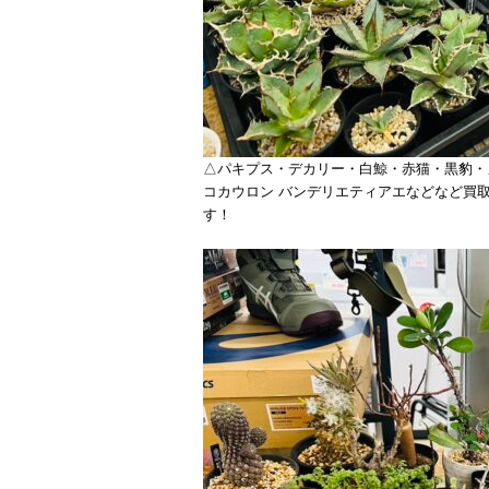
△パキプス・デカリー・白鯨・赤猫・黒豹・
コカウロン バンデリエティアエなどなど買
す！