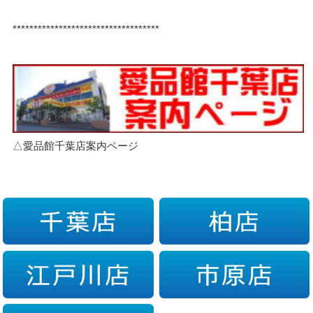
***********************************
△愛品館千葉店案内ページ