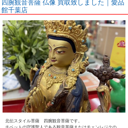
四腕観音菩薩 仏像 買取致しました｜愛品
館千葉店
北伝スタイル菩薩 四腕観音菩薩です。
チベットの守護聖人である観音菩薩またはチェンレジクの