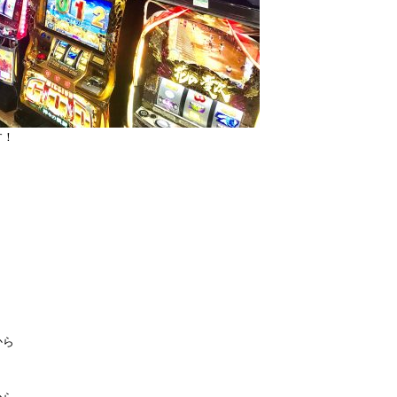
す！
から