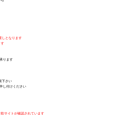
から
渡しとなります
ます
承ります
相談下さい
申し付けください
詐欺サイトが確認されています