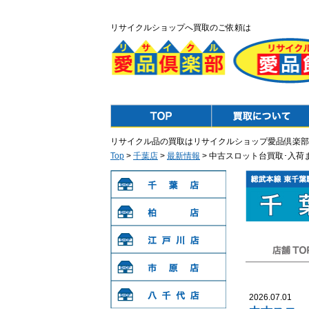
リサイクルショップへ買取のご依頼は
Top
Purchase
リサイクル品の買取はリサイクルショップ愛品倶楽部
Top
>
千葉店
>
最新情報
> 中古スロット台買取･入
千葉店
柏店
江戸川店
店舗TOP
市原店
2026.07.01