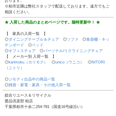
おります。
※柏市近隣は弊社スタッフで配送しております。遠方でもご
相談ください。
★ 入荷した商品のまとめページです。随時更新中！ ★
【 家具の入荷一覧 】
◎
ダイニングテーブル＆チェア
◎
ソファ
◎
食器棚・キッ
チンボード
◎
ベッド
◎
オフィスチェア
◎
パーソナル/リクライニングチェア
【 メーカー別 入荷一覧 】
◎
karimoku（カリモク）
◎
unico（ウニコ）
◎
NITORI
（ニトリ）
◎
ジモティ出品中の商品一覧
◎
雑貨・家電・家具・その他入荷一覧
総合リユース＆リサイクル
愛品倶楽部 柏店
千葉県柏市十余二254-781（国道16号線沿い）