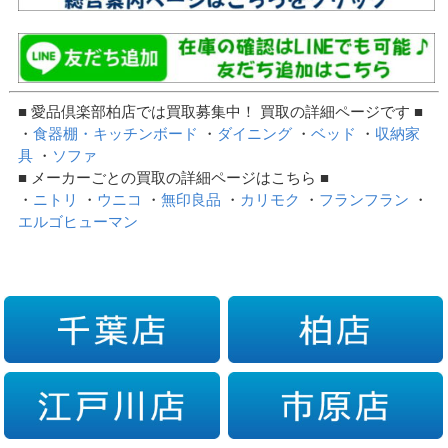
■ 愛品倶楽部柏店では買取募集中！ 買取の詳細ページです ■
・
食器棚・キッチンボード
・
ダイニング
・
ベッド
・
収納家
具
・
ソファ
■ メーカーごとの買取の詳細ページはこちら ■
・
ニトリ
・
ウニコ
・
無印良品
・
カリモク
・
フランフラン
・
エルゴヒューマン