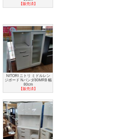
【販売済】
NITORI ニトリ ミドルレン
ジボード Nバンダ80MRB 幅
80cm
【販売済】