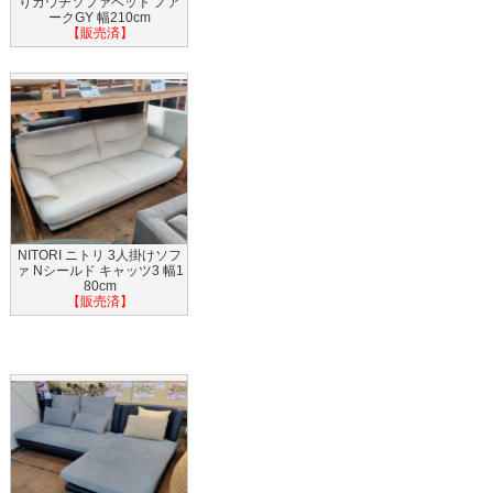
りカウチソファベッド ノア
ークGY 幅210cm
【販売済】
NITORI ニトリ 3人掛けソフ
ァ Nシールド キャッツ3 幅1
80cm
【販売済】