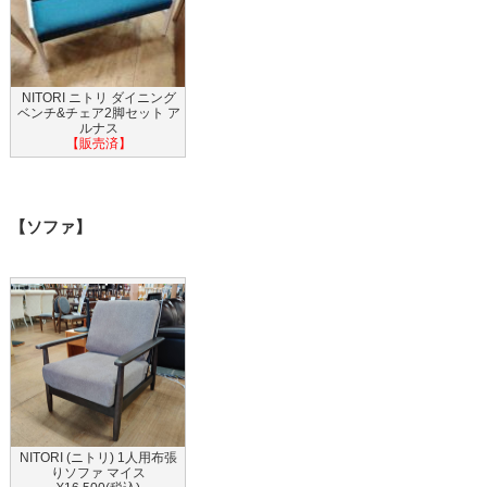
NITORI ニトリ ダイニング
ベンチ&チェア2脚セット ア
ルナス
【販売済】
【ソファ】
NITORI (ニトリ) 1人用布張
りソファ マイス