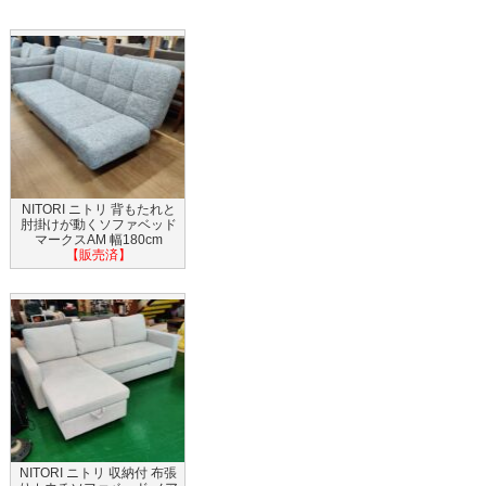
NITORI ニトリ 背もたれと
肘掛けが動くソファベッド
マークスAM 幅180cm
【販売済】
NITORI ニトリ 収納付 布張