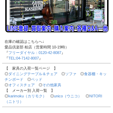
在庫の確認はこちらへ↓
愛品倶楽部 柏店（営業時間 10-19時）
『
フリーダイヤル：0120-42-8087
』
『
TEL:04-7142-8007
』
【 家具の入荷一覧ページ 】
◎
ダイニングテーブル＆チェア
◎
ソファ
◎
食器棚・キッ
チンボード
◎
ベッド
◎
オフィスチェア
◎
その他家具
【 メーカー別 入荷一覧 】
◎
karimoku（カリモク）
◎
unico（ウニコ）
◎
NITORI
（ニトリ）